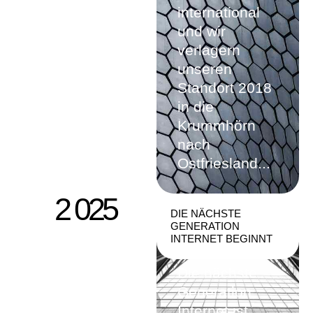
international
und wir
verlagern
unseren
Standort 2018
in die
Krummhörn
nach
Ostfriesland...
2 025
DIE NÄCHSTE
GENERATION
INTERNET BEGINNT
Die nächste
Generation
Internet ist