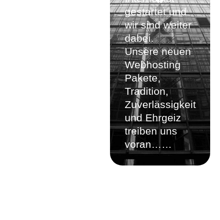
gestartet und
wir sind weiter
dabei.
Unsere neuen
Webhosting
Pakete,
Tradition,
Zuverlässigkeit
und Ehrgeiz
treiben uns
voran……