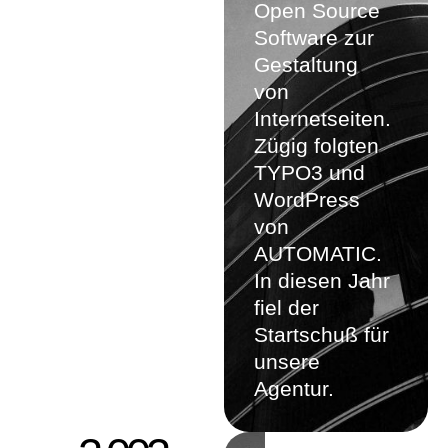
Open Source
Software zur
Gestaltung
von
Internetseiten.
Zügig folgten
TYPO3 und
WordPress
von
AUTOMATIC.
In diesen Jahr
fiel der
Startschuß für
unsere
Agentur.