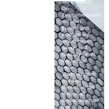
Wir erweitern
die
Zusammenarbeit
mit Host
Europe und
arbeiten auf
einem neuen
Server und
Security Level.
Wir haben
viele
Stammkunden
aus allen
Bereichen der
Wirtschaft
deutschlandweit
und