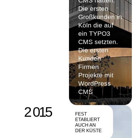
CMS hatten.
Die ersten
Großkunden in
Köln die auf
ein TYPO3
CMS setzten.
Die ersten
Kunden
Firmen
Projekte mit
WordPress
CMS
2 015
FEST
ETABLIERT
AUCH AN
DER KÜSTE