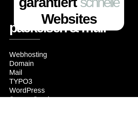
garantiert
Websites
packeisen & mull
schnelle
Webhosting
Domain
Mail
TYPO3
WordPress
Server-Service
Ostfriesland und Köln
Follow us