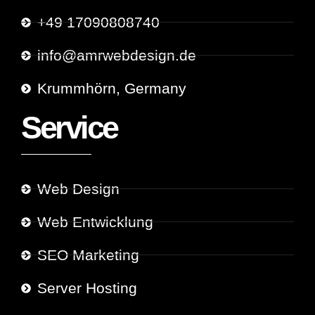
+49 17090808740
info@amrwebdesign.de
Krummhörn, Germany
Service
Web Design
Web Entwicklung
SEO Marketing
Server Hosting